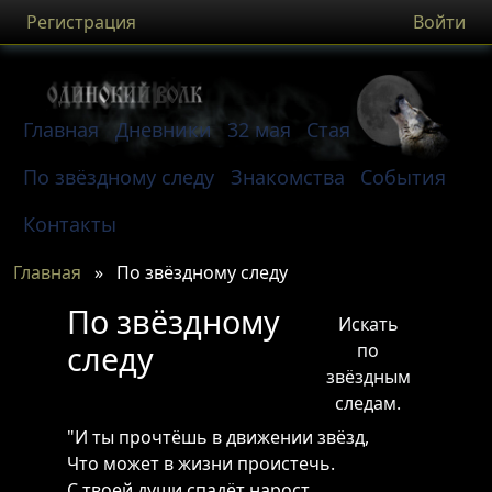
Регистрация
Войти
Главная
Дневники
32 мая
Стая
По звёздному следу
Знакомства
События
Контакты
Главная
»
По звёздному следу
По звёздному
Искать
следу
по
звёздным
следам.
"И ты прочтёшь в движении звёзд,
Что может в жизни проистечь.
С твоей души спадёт нарост