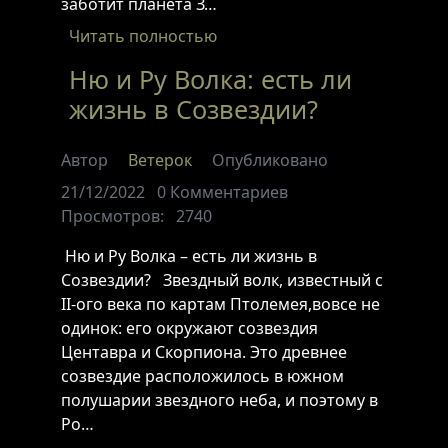
заботит планета З…
Читать полностью
Ню и Ру Волка: есть ли
жизнь в Созвездии?
Автор
Ветерок
Опубликовано
21/12/2022
0
Комментариев
Просмотров:
2740
Ню и Ру Волка – есть ли жизнь в
Созвездии? Звездный волк, известный с
II-ого века по картам Птолемея,вовсе не
одинок: его окружают созвездия
Центавра и Скорпиона. Это древнее
созвездие расположилось в южном
полушарии звездного неба, и поэтому в
Ро…