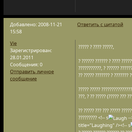
Добавлено: 2008-11-21
Ответить с цитатой
15:58
Vie
????? ? ???? ?????,
Зарегистрирован:
28.01.2011
? ?????? ?????? ? ???? ?????
Сообщения: 0
???????????, ? ?????? ??????
Отправить личное
?? ????? ??????? ? ??????? ?
сообщение
????? ????? ????????????????
???, ? ?? ????? (????? ??? ?
?? ????? ??? ??? ????? ?????
????????? <!-- s
--
title="Laughing" /><!-- s