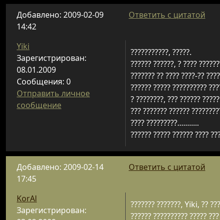
Добавлено: 2009-02-09
Ответить с цитатой
14:42
Yiki
???????????, ?????.
Зарегистрирован:
?????? ??????, ? ???? ??????
08.01.2009
??????? ?? ???? ????-?? ????
Сообщения: 0
?????? ????? ?????????? ???
Отправить личное
? ????????, ??? ?????? ?????
сообщение
??? ??????? ?????? ????????
???? ?????????...........
?????? ????? ?????? ???? ???
Добавлено: 2009-02-14
Ответить с цитатой
17:45
KorAl
??????? ???????, Yiki, ?? ??
Зарегистрирован:
?????? ?????????? ????? ??? 