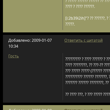
? ????? ?????? ?????? ?? ???
???? ? ???? ??????.
[i:2b39i2ih]"? ?? ??????, ?
?????.
Добавлено: 2009-01-07
Ответить с цитатой
10:34
Гость
????????? ? ???? ?????? ? ??
???? ????????, ?? ???-?? ???
??? ????? ????? (?????? ????
?????????? ?????? ???????, ?
??????? ?????? ????????, ?? 
?? ???? ???, ? ??? ????? ???