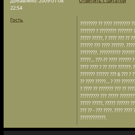
Добавлено: 2009-01-08
Ответить с цитатой
22:54
Гость
???????? ?? ???? ???????? ?
??????? ? ???????? ??????? ?
????? ?????, ? ???? ??? ?? ?
?????? ??? ???? ??????. ????
????????. ?????????? ???????
?????... ???-?? ???? ??????
???? ???? ? ?? ???? ??????: 
??????? ?????? ??? 6 ??? ? ?
?? ???? ?????... ? ??? ?????
? ???? ?? ??????? ??? ?? ???
????????? ??? ????? ????????
????? ?????, ????? ?????? ??
??? ?? - ??? ????. ???? ???? 
????????????.