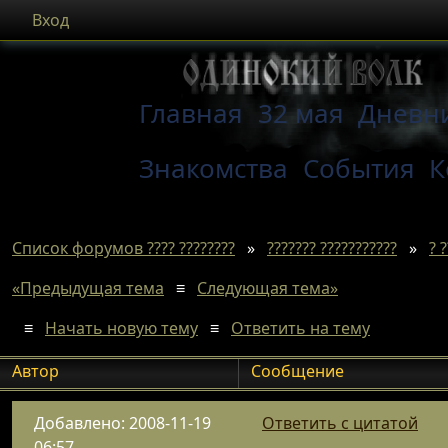
Вход
Главная
32 мая
Дневн
Знакомства
События
К
Список форумов ???? ????????
»
??????? ???????????
»
? ?
«Предыдущая тема
≡
Следующая тема»
≡
Начать новую тему
≡
Ответить на тему
Автор
Сообщение
Добавлено: 2008-11-19
Ответить с цитатой
06:57