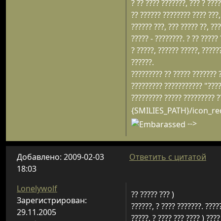
? ?? ???? ???????, ??? ? ???
?? ?????? ???????? ???? ???
?????? ???, ??? ????? ??, ??
????? - ????????. ? ?? ?????
? ?????, ?????? ?????, ?????
??????.
????????? ?? ????? ??????? 
????????? ??????????? "????
????????? ????? ????????? ??
{SMILIES_PATH}/icon_red
-->
Добавлено: 2009-02-03
Ответить с цитатой
18:03
Lonelywolf
?? ????? ??? )
Зарегистрирован:
??????, ? ???? ???????. ????
29.11.2005
?????, ? ???? ??? ???? ) ???