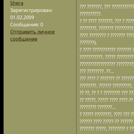
Shera
??? ???????, ??? ???????????
Зарегистрирован:
??????????.
01.02.2009
? ?? ???? ???????, ??? ? ???
Сообщения: 0
????????, ??????? ?????????,
Отправить личное
???? ???????? ? ??????? ???
сообщение
???????).
? ???? ??????????? ??????? ?
???????????, ????? ????????
????????????????? ????????)
??? ????????. ??...
??? ???? ? ??????? ?? ??????
????????. ?????? ?????????,
?? ??, ?? ? ? ???????? ??? ??
?? ?????, ????? ???? ????-??
???????? ???????...
? ????? ????????, ???? ??? ?
?????? ???? ?????-?? ??????
??????? ?????, ???????? ? ??