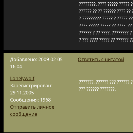
????????. ???? ????? ????? ?
?????? ?? ?? ?????? ???? ?? 
? ????????? ????? ? ????? ??
???? ????? ????? ?? ????. ??
?????? ? ?? ????. ???????? ?
? ??? ???? ????? ?? ?????? ?
Добавлено: 2009-02-05
Ответить с цитатой
16:04
Lonelywolf
???????, ?????? ??? ?????? ? 
Зарегистрирован:
??? ?????? ???????.
29.11.2005
Сообщения: 1968
Отправить личное
сообщение