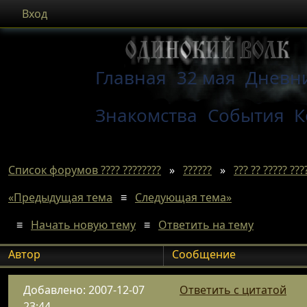
Вход
Главная
32 мая
Дневн
Знакомства
События
К
Список форумов ???? ????????
»
??????
»
??? ?? ????? ???
«Предыдущая тема
≡
Следующая тема»
≡
Начать новую тему
≡
Ответить на тему
Автор
Сообщение
Добавлено: 2007-12-07
Ответить с цитатой
23:44