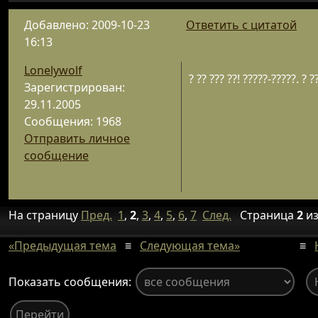
Добавлено: 2009-10-23
Ответить с цитатой
16:13
Lonelywolf
? ?? ??? ??! ?????-?????. ? ?
Зарегистрирован:
29.11.2005
Сообщения: 1968
Отправить личное
сообщение
На страницу
Пред.
1
,
2
,
3
,
4
,
5
,
6
,
7
След.
Страница
2
и
«Предыдущая тема
≡
Следующая тема»
≡
Показать сообщения: