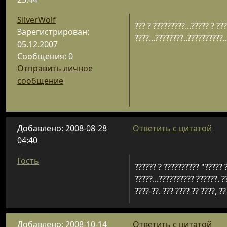
SilverWolf
??? ? ?????????...????? ? ??
Зарегистрирован:
????...????????..??????????..
05.12.2007
Сообщения: 0
Отправить личное
сообщение
Добавлено: 2008-08-28
Ответить с цитатой
04:40
Гость
?????? ? ?????????? "????? ?
?????...?????????? ??????. ?
????-??. ??? ???? ?? ????, ??
Добавлено: 2008-10-14
Ответить с цитатой