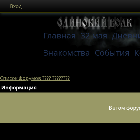
Вход
Главная
32 мая
Дневн
Знакомства
События
К
Список форумов ???? ????????
Информация
В этом фору