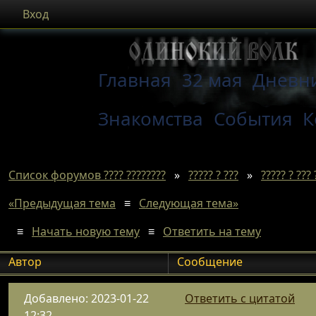
Вход
Главная
32 мая
Дневн
Знакомства
События
К
Список форумов ???? ????????
»
????? ? ???
»
????? ? ??? 
«Предыдущая тема
≡
Следующая тема»
≡
Начать новую тему
≡
Ответить на тему
Автор
Сообщение
Добавлено: 2023-01-22
Ответить с цитатой
12:32