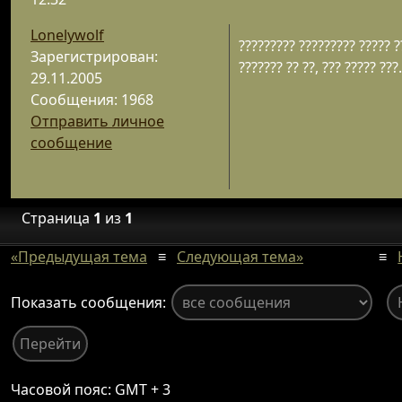
Lonelywolf
????????? ????????? ????? ??
Зарегистрирован:
??????? ?? ??, ??? ????? ???.
29.11.2005
Сообщения: 1968
Отправить личное
сообщение
Страница
1
из
1
«Предыдущая тема
≡
Следующая тема»
≡
Показать сообщения:
Часовой пояс: GMT + 3