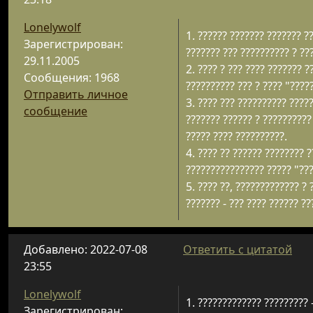
Lonelywolf
1. ?????? ??????? ??????? ?
Зарегистрирован:
??????? ??? ?????????? ? ??
29.11.2005
2. ???? ? ??? ???? ??????? ?
Сообщения: 1968
?????????? ??? ? ???? "?????
Отправить личное
3. ???? ??? ?????????? ?????
сообщение
??????? ?????? ? ?????????? 
????? ???? ??????????.
4. ???? ?? ?????? ???????? 
???????????????? ????? "??
5. ???? ??, ????????????? ?
??????? - ??? ???? ?????? ??
Добавлено: 2022-07-08
Ответить с цитатой
23:55
Lonelywolf
1. ????????????? ????????? 
Зарегистрирован: