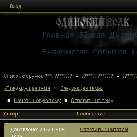
Вход
Главная
32 мая
Дневн
Знакомства
События
К
Список форумов ???? ????????
»
??????? ???????
»
???????
«Предыдущая тема
≡
Следующая тема»
≡
Начать новую тему
≡
Ответить на тему
Автор
Сообщение
Добавлено: 2022-07-08
Ответить с цитатой
23:18