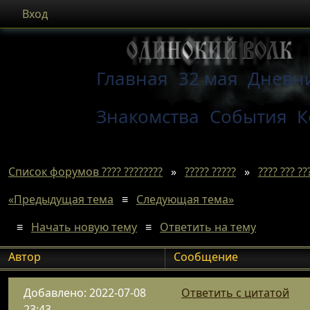
Вход
Главная
32 мая
Дневн
Знакомства
События
К
Список форумов ???? ????????
»
????? ?????
»
???? ??? ??
«Предыдущая тема
≡
Следующая тема»
≡
Начать новую тему
≡
Ответить на тему
Автор
Сообщение
Добавлено: 2022-07-08
Ответить с цитатой
23:43