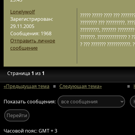
Lonelywolf
????? ????? ???? ??? ???????
Зарегистрирован:
???????? ??? ?????????. ????
29.11.2005
?????????, ??????? ????????
Сообщения: 1968
???????. ?????????????? ? ?
Отправить личное
? ??? ??????? ???????????. ?
сообщение
Страница
1
из
1
«Предыдущая тема
≡
Следующая тема»
≡
Показать сообщения:
Часовой пояс: GMT + 3