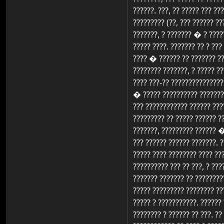
??????. ???, ?? ????? ??? ??
????????? (??, ??? ?????? ??
???????, ? ??????? � ? ????
????? ????. ??????? ?? ? ???
???? � ?????? ?? ??????? ??
???????? ???????, ? ????? ?
???? ???-?? ???????????????
� ????? ?????????? ????????
??? ???????????? ?????? ????
????????? ?? ????? ?????? ?
???????, ????????? ?????? �
??? ?????? ?????? ???????. 
????? ???? ???????? ???? ??
?????????? ??? ?? ???, ? ??
??????? ??????? ?? ?????????
????? ????????? ???????? ???
????? ? ???????????. ?????? 
???????? ? ?????? ?? ???. ??