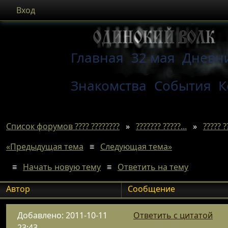
Вход
Главная
32 мая
Дневн
Знакомства
События
К
Список форумов ???? ????????
»
??????? ?????...
»
????? ?
«Предыдущая тема
≡
Следующая тема»
≡
Начать новую тему
≡
Ответить на тему
Автор
Сообщение
Добавлено: 2011-10-11
Ответить с цитатой
23:43