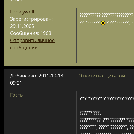
Lonelywolf
?????????? ??????????????? 
Зарегистрирован:
?? ???????
? ?????????, ?
29.11.2005
Сообщения: 1968
Отправить личное
сообщение
Добавлено: 2011-10-13
Ответить с цитатой
09:21
Гость
??? ?????? ? ??????? ???
?????? ???.
??????????, ??? ??????? ????
????????, ????? ????????, ??