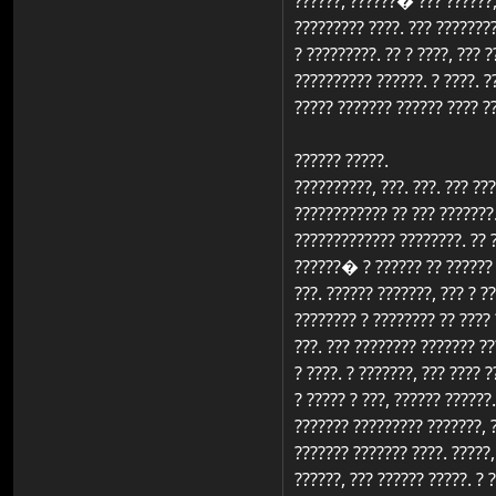
??????, ??????� ??? ??????, 
????????? ????. ??? ???????
? ?????????. ?? ? ????, ??? ?
?????????? ??????. ? ????. ?
????? ??????? ?????? ???? ?
?????? ?????.
??????????, ???. ???. ??? ??
???????????? ?? ??? ???????
????????????? ????????. ?? 
??????� ? ?????? ?? ?????? ?
???. ?????? ???????, ??? ? ?
???????? ? ???????? ?? ???? 
???. ??? ???????? ??????? ??
? ????. ? ???????, ??? ???? ?
? ????? ? ???, ?????? ??????
??????? ????????? ???????, ?
??????? ??????? ????. ?????,
??????, ??? ?????? ?????. ?