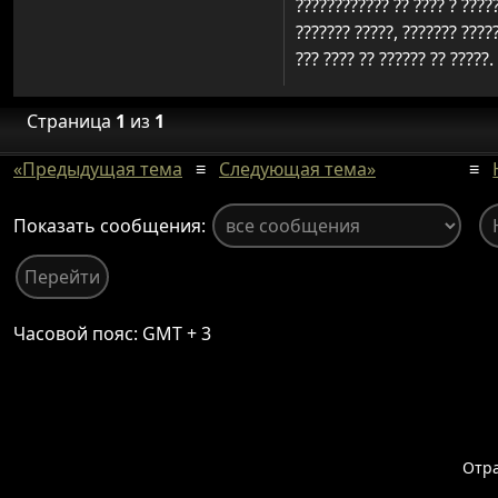
???????????? ?? ???? ? ?????
??????? ?????, ??????? ?????
??? ???? ?? ?????? ?? ?????.
Страница
1
из
1
«Предыдущая тема
≡
Следующая тема»
≡
Показать сообщения:
Часовой пояс: GMT + 3
Отр