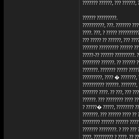
??????? ??????, ??? ??????, 
?????? ?????????.
??????????, ???. ??????? ???
????. ???, ? ????? ?????????
??? ????? ?? ??????, ??? ???
??????? ????????? ?????? ??
?????-?? ?????? ?????????. ?
???????? ??????. ?? ?????? ?
???????. ??????? ????? ?????
?????????, ???? � ???????, 
?????????? ??????. ???????, 
??????? ????. ?? ???, ??? ??
??????. ??? ???????? ???? ??
? ?????� ?????, ???????? ???
???????. ??? ?????? ???? ?? 
???????? ?????? ?????? ????
??????? ????????. ? ??? ??? 
????, ????????? ? ????. ?? ?