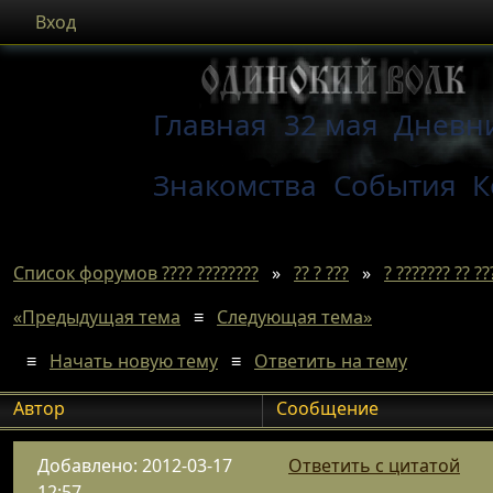
Вход
Главная
32 мая
Дневн
Знакомства
События
К
Список форумов ???? ????????
»
?? ? ???
»
? ??????? ?? ??
«Предыдущая тема
≡
Следующая тема»
≡
Начать новую тему
≡
Ответить на тему
Автор
Сообщение
Добавлено: 2012-03-17
Ответить с цитатой
12:57