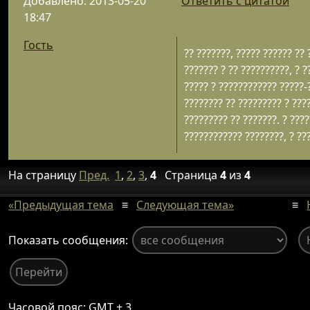
Добавлено: 2013-05-20
Ответить с цитатой
18:47
Гость
?? ???????, ????? ?????? ?? ?
??????? ? ?? ??????????, ? ?
????? ? ???????????? ?????-?
???????? ?? ????????? ? ????
????????? ?? ???????. ? ????
???????????? ????????, ? ???
На страницу
Пред.
1
,
2
,
3
,
4
Страница
4
из
4
«Предыдущая тема
≡
Следующая тема»
≡
Показать сообщения:
Часовой пояс: GMT + 3