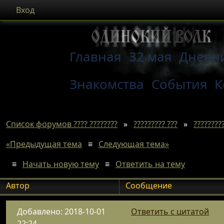
Вход
Главная
32 мая
Дневн
Знакомства
События
К
Список форумов ???? ????????
»
????????? ???
»
????????
«Предыдущая тема
≡
Следующая тема»
≡
Начать новую тему
≡
Ответить на тему
Автор
Сообщение
Добавлено: 2018-10-01
Ответить с цитатой
22:24