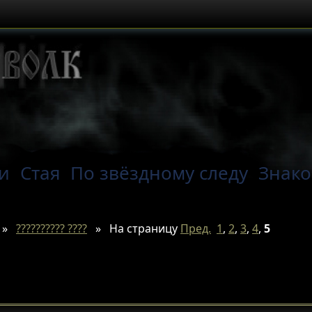
и
Стая
По звёздному следу
Знако
»
?????????? ????
»
На страницу
Пред.
1
,
2
,
3
,
4
,
5