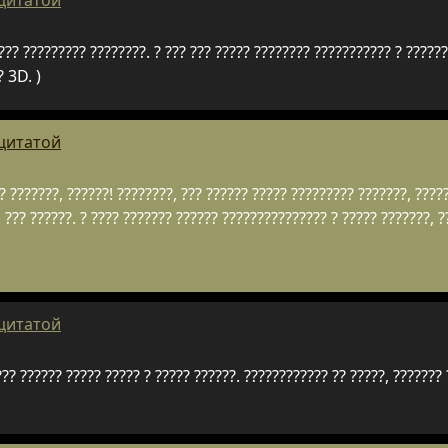
 цитатой
??? ????????? ????????. ? ??? ??? ????? ???????? ??????????? ? ??????
? 3D. )
 цитатой
?? ???????, ??????! ????????, ??? ?????? ????? ????????? ???????, ????
, ??? ??????. ? ???? ??????? ?????? ??????????????? ? ????? ???????, 
 цитатой
??? ?????? ????? ????? ? ????? ??????. ???????????? ?? ?????, ???????