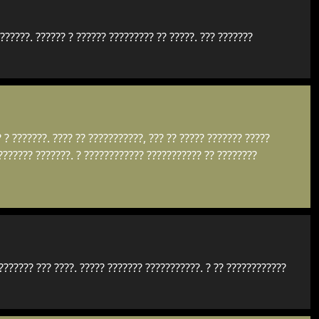
??????. ?????? ? ?????? ????????? ?? ?????. ??? ???????
? ? ???????. ???? ?? ???????????, ??? ?? ????? ??????? ?????
???????? ???????. ? ???????????? ??????????? ?? ????????
 ??????? ??? ????. ????? ??????? ???????????. ? ?? ????????????