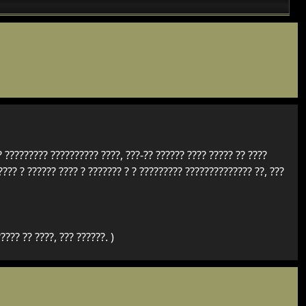
? ????????? ?????????? ????, ???-?? ?????? ???? ????? ?? ????
???? ? ?????? ???? ? ??????? ? ? ????????? ?????????????? ??, ???
???? ?? ????, ??? ??????. )