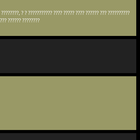
 ????????, ? ? ??????????? ???? ????? ???? ?????? ??? ??????????
???? ?????? ????????