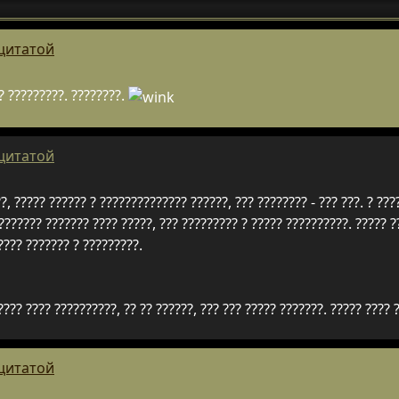
 цитатой
?? ?????????. ????????.
 цитатой
?, ????? ?????? ? ?????????????? ??????, ??? ???????? - ??? ???. ? ???
??????? ??????? ???? ?????, ??? ????????? ? ????? ??????????. ????? ?
???? ??????? ? ?????????.
??? ???? ??????????, ?? ?? ??????, ??? ??? ????? ???????. ????? ???? ?
 цитатой