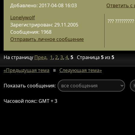
Добавлено: 2017-04-08 16:03
Ответить с
Lonelywolf
??? ????????? 
Зарегистрирован: 29.11.2005
Сообщения: 1968
Отправить личное сообщение
На страницу
Пред.
1
,
2
,
3
,
4
,
5
Страница
5
из
5
«Предыдущая тема
≡
Следующая тема»
Показать сообщения:
Часовой пояс: GMT + 3