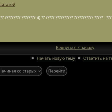
 цитатой
?? ????????? ???????? ))) ?? ????? ?????????? ??????????? ????? - ???
Вернуться к началу
≡
Начать новую тему
≡
Ответить на т