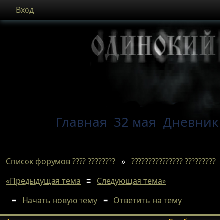
Вход
Главная
32 мая
Дневник
Список форумов ???? ????????
»
??????????????? ?????????
«Предыдущая тема
≡
Следующая тема»
≡
Начать новую тему
≡
Ответить на тему