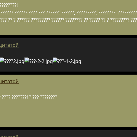
????????!
?????? ?????? ???? ??? ??????: ??????, ?????????, ????????. ?????????
???? ?? ? ?????? ????????? ?????? ???????? ?? ????? ?? ? ????????? ??
 цитатой
 цитатой
? ???? ???????! ? ??? ????????