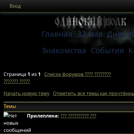
Вход
Главная
32 мая
Дневн
Знакомства
События
К
Страница
1
из
1
Список форумов ???? ????????
??????? ?????
Начать новую тему
Отметить все темы как прочтённ
Темы
Прилеплена:
??? ?????????? ???