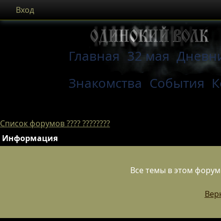
Вход
Главная
32 мая
Дневн
Знакомства
События
К
Список форумов ???? ????????
Информация
Все темы в этом фору
Вер