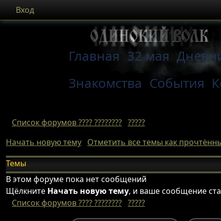
Вход
Главная
32 мая
Дневн
Знакомства
События
К
Список форумов ???? ????????
?????
Начать новую тему
Отметить все темы как прочтённ
Темы
В этом форуме пока нет сообщений
Щёлкните
Начать новую тему
, и ваше сообщение ст
Список форумов ???? ????????
?????