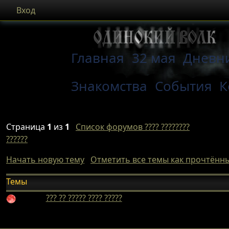
Вход
Главная
32 мая
Дневн
Знакомства
События
К
Страница
1
из
1
Список форумов ???? ????????
??????
Начать новую тему
Отметить все темы как прочтённ
Темы
??? ?? ????? ???? ?????