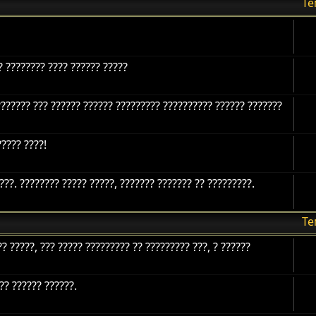
Т
? ???????? ???? ?????? ?????
?????? ??? ?????? ?????? ????????? ?????????? ?????? ???????
???? ????!
????. ???????? ????? ?????, ??????? ??????? ?? ?????????.
Т
? ?????, ??? ????? ????????? ?? ????????? ???, ? ??????
?? ?????? ??????.