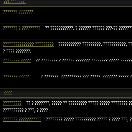
??! ???????!
??????? ???????
??????? ? ?????????
?? ???????????, ? ?????? ?????? ???-?? ??????
??????????????? ?????????
??????????? ?????????, ???????????, ??
? ???? ???????.
???????? ?????
?? ???????? ? ?????? ??????? ???????? ????? ??????
??????? ?????...
...? ???????, ?????????? ??? ?????. ??????? ????? 
????
?????????
?? ? ???????, ????? ?? ????????? ????? ????? ???????? ??
?????????? ? ???, ? ????
??????? ???????????
???????? ????? ?????????? ????? ? ???? ???, ?