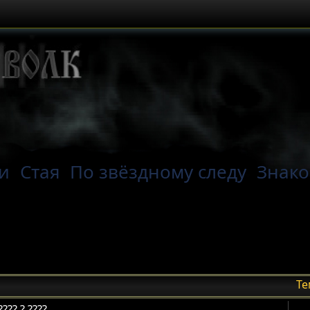
и
Стая
По звёздному следу
Знако
Т
???? ? ????