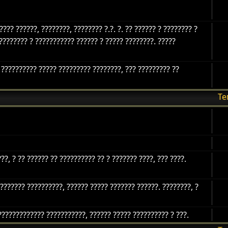
??? ??????, ????????, ???????? ?.?. ?. ?? ?????? ? ???????? ?
???????? ? ??????????? ?????? ? ????? ????????. ?????
 ?????????? ????? ????????? ????????, ??? ????????? ??
Т
??, ? ?? ?????? ?? ?????????? ?? ? ??????? ????, ??? ????.
???????? ??????????, ?????? ????? ??????? ??????. ????????, ?
????????????? ???????????, ?????? ????? ?????????? ? ???.