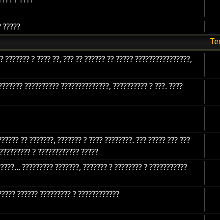
? ?????
Т
? ??????? ? ???? ??, ??? ?? ?????? ?? ????? ????????????????,
??????? ?????????? ??????????????, ?????????? ? ???. ????
????? ?? ???????, ??????? ? ???? ????????. ??? ????? ??? ???
?????????? ? ???????????? ?????
????... ????????? ???????, ??????? ? ???????? ? ???????????
????? ?????? ????????? ? ????????????