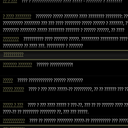
?? ? ???
??? ? ??????????????? ???? ????? - ???????? ? ????????
? ???? ????????
???????? ????? ??????? ???? ???????? ????????: ???
?????????? ???????? ??? ??? ???? ???????? ????? ?????? ? ???????, ?
???????? ???????? ????? ???????? ??????? ? ?????? ??????, ?? ????
????????
?????????? ???? ??????? ?????. ????????? ????????? ????
?????????? ?? ???? ???. ????????? ? ???????
??????????
??????? ???????
?????? ???????????!
?????
????? ???????????? ?????? ????????
????? ?????
???? ? ??? ???? ?????-?? ?????????, ?? ?? ?????? ??? ??
????? ? ???
???? ? ??? ???? ????? ? ???-??, ??? ?? ?? ?????? ???? ?
????-?? ?? ???????? ???????? ??, ??? ??? ?????.
???????????
???? ?? ?????? ???????? ?????-?? ?????????? ??? ????