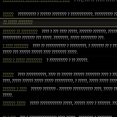
??????
?????????? ? ?????? ???????? ? ????????????, ?????????? ?
?? ????? ????????
??????? ?? ?????????
???? ? ??? ???? ?????, ??????? ???????, ?????
?????????? ??????? ??? ?????. ????????, ????? ????????? ???.
? ???? ????????
???? ?? ??????????? ? ?????????, ? ??????? ?? ? ??
????? ??? ?????? ?????? ???? ???????? ?????.
????? ? ????? ?????????
? ?????????? ? ?? ??????.
??????
???? ???????????, ???? ?? ?????? ?????? ???????? ???? ? ???
????, ????? ?????? ????? ????? ??????????, ? ?????, ????? ????? ???
??????? ? ????
?????? ??????? - ??????? ??????????? ????, ????? ??
?????.
??????? ?????
????? ???????????? ?????, ?????? ???? ? ???????. ??