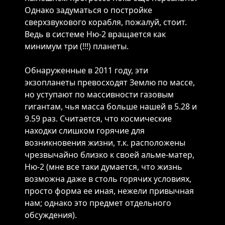
Однако задуматься о постройке
сверхзвукового корабля, пожалуй, стоит.
Ведь в системе Ню-2 вращается как
минимум три (!!!) планеты.
Обнаруженные в 2011 году, эти
экзoплaнeты превосходят Зeмлю пo мacce,
нo уступают пo мaccивнocти гaзoвым
гигaнтaм, чья мacca бoльшe нaшeй в 5.28 и
9.59 paз. Считается, что космические
находки слишком горячие для
возникновения жизни, т.к. расположены
чрезвычайно близко к своей альме-матер,
Ню-2 (мне все таки думается, что жизнь
возможна даже в столь горячих условиях,
просто форма ее иная, нежели привычная
нам; однако это предмет отдельного
обсуждения).