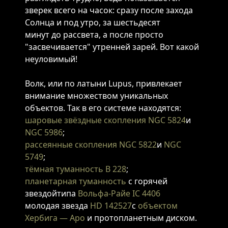
зверек всего на часок: сразу после захода
Солнца и под утро, за шестьдесят
минут до рассвета, а после просто
"засвечивается" утренней зарей. Вот какой
неуловимый!
Волк, или по латыни Lupus, привлекает
внимание множеством уникальных
объектов. Так в его системе находятся:
шаровые звёздные скопления
NGC 5824
и
NGC 5986
;
рассеянные скопления
NGC 5822
и
NGC
5749
;
тёмная туманность
B 228
;
планетарная туманность
с горячей
звездойтипа
Вольфа-Райе
IC 4406
молодая звезда
HD 142527
с
объектом
Хербига — Аро
и протопланетным диском.