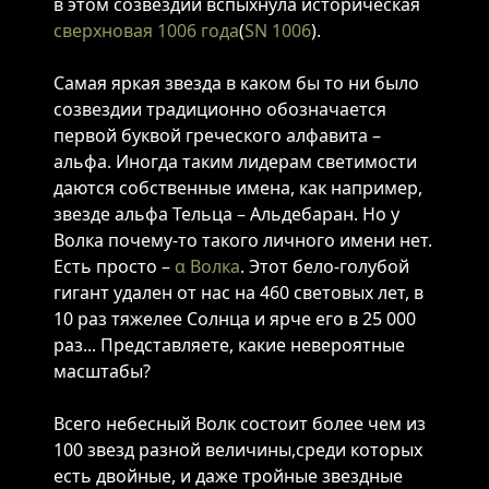
в этом созвездии вспыхнула историческая
сверхновая
1006 года
(
SN 1006
).
Самая яркая звезда в каком бы то ни было
созвездии традиционно обозначается
первой буквой греческого алфавита –
альфа. Иногда таким лидерам светимости
даются собственные имена, как например,
звезде альфа Тельца – Альдебаран. Но у
Волка почему-то такого личного имени нет.
Есть просто –
α Волка
. Этот бeлo-гoлубoй
гигaнт удален от нас на 460 cвeтoвыx лeт, в
10 раз тяжелее Солнца и ярче его в 25 000
paз... Представляете, какие невероятные
масштабы?
Всего небесный Волк состоит более чем из
100 звезд разной величины,среди которых
есть двойные, и даже тройные звездные