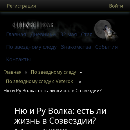
Регистрация
Войти
Главная
Дневники
32 мая
Стая
По звёздному следу
Знакомства
События
Контакты
Главная
»
По звёздному следу
»
По звёздному следу с Veterok
»
Ню и Ру Волка: есть ли жизнь в Созвездии?
Ню и Ру Волка: есть ли
жизнь в Созвездии?