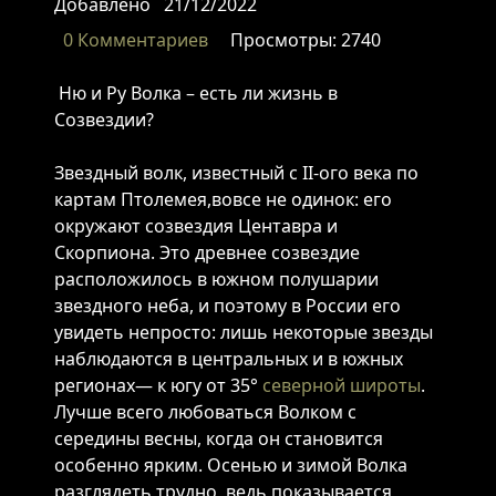
Добавлено
21/12/2022
0 Комментариев
Просмотры: 2740
Ню и Ру Волка – есть ли жизнь в
Созвездии?
Звездный волк, известный с II-ого века по
картам Птолемея,вовсе не одинок: его
окружают созвездия Центавра и
Скорпиона. Это древнее созвездие
расположилось в южном полушарии
звездного неба, и поэтому в России его
увидеть непросто: лишь некоторые звезды
наблюдаются в центральных и в южных
регионах— к югу от 35°
северной
широты
.
Лучше всего любоваться Волком с
середины весны, когда он становится
особенно ярким. Осенью и зимой Волка
разглядеть трудно, ведь показывается