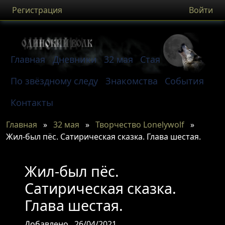
Регистрация
Войти
Главная
Дневники
32 мая
Стая
По звёздному следу
Знакомства
События
Контакты
Главная
»
32 мая
»
Творчество Lonelywolf
»
Жил-был пёс. Сатирическая сказка. Глава шестая.
Жил-был пёс.
Сатирическая сказка.
Глава шестая.
Добавлено
26/04/2021