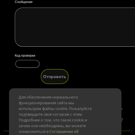
Сообщение
Код проверки
Для обеспечения нормального
функционирования сайта мы
Новости
Пригласить друга
Обратная связь
используем файлы cookie. Пожалуйста
подтвердите своё согласие с этим.
Конфиденциальность данных
Есть вопросы?
Подробнее о том, что такое cookie и
зачем они необходимы, вы можете
ознакомиться в
Соглашении об