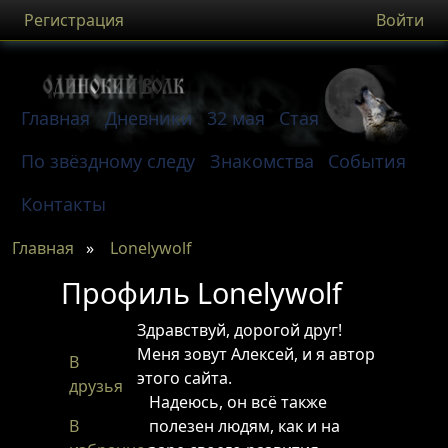
Регистрация
Войти
Главная
Дневники
32 мая
Стая
По звёздному следу
Знакомства
События
Контакты
Главная
»
Lonelywolf
Профиль Lonelywolf
Здравствуй, дорогой друг!
Меня зовут Алексей, и я автор
В
этого сайта.
друзья
Надеюсь, он всё также
В
полезен людям, как и на