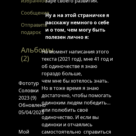
избранное
заре своего развития.
Сообщение
Ну а на этой страничке я
расскажу немного о себе
Отправить
и о том, чем могу быть
подарок
полезен лично я:
Альбомы
На момент написания этого
(2)
текста (2021 год), мне 41 год и
об одиночестве я знаю
гораздо больше,
чем мне бы хотелось знать.
Фототур
Но в тоже время я знаю
Соловки
достаточно, чтобы помогать
2023 (9)
одиноким людям победить...
Обновлено
или полюбить своё
05/04/2023
одиночество. И если вы
одиноки и отчаялись
Мой
самостоятельно справиться