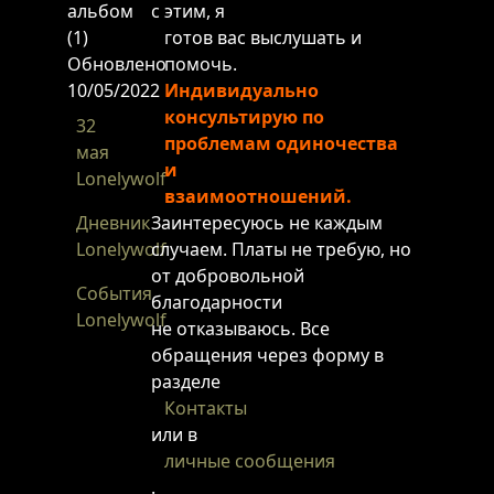
альбом
с этим, я
(1)
готов вас выслушать и
Обновлено
помочь.
10/05/2022
Индивидуально
консультирую по
32
проблемам одиночества
мая
и
Lonelywolf
взаимоотношений.
Дневник
Заинтересуюсь не каждым
Lonelywolf
случаем. Платы не требую, но
от добровольной
События
благодарности
Lonelywolf
не отказываюсь. Все
обращения через форму в
разделе
Контакты
или в
личные сообщения
.