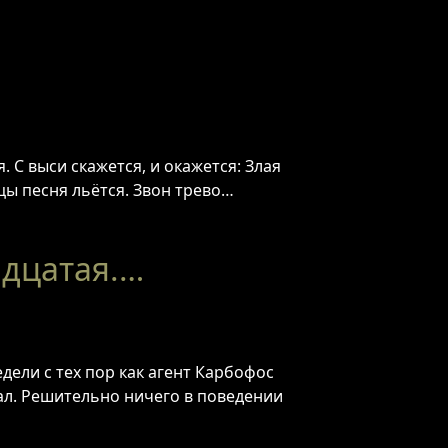
. С выси скажется, и окажется: Злая
цы песня льётся. Звон трево…
адцатая.…
ели с тех пор как агент Карбофос
вал. Решительно ничего в поведении