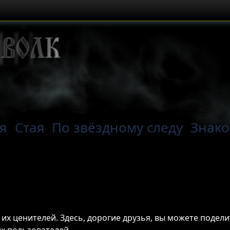
ая
Стая
По звёздному следу
Знако
и их ценителей. Здесь, дорогие друзья, вы можете подел