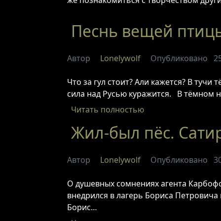
же познакомиться с творчеством други
Песнь вещей птиц
Автор
Lonelywolf
Опубликовано
2
Что за гул стоит? Али кажется? В тучи 
сила над Русью куражится. В тёмном н
Читать полностью
Жил-был пёс. Сати
Автор
Lonelywolf
Опубликовано
3
О душевных сомнениях агента Карбофо
внедрился в лагерь Бориса Петровича 
Борис…