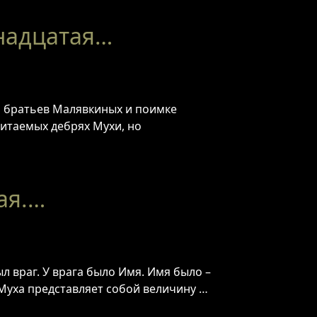
ннадцатая…
и братьев Малявкиных и поимке
битаемых дебрях Мухи, но
ая.…
л враг. У врага было Имя. Имя было –
 Муха представляет собой величину …