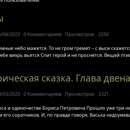
х пользователей.
ы
5/04/2023
0
Комментариев
Просмотров:
2256
тёмные небо мажется. То не гром гремит – с выси скажется
ебе вихрь вьётся Спит герой и не проснётся. Вещей пти
рическая сказка. Глава двен
0/03/2023
0
Комментариев
Просмотров:
2321
са и одиночестве Бориса Петровича Прошло уже три нед
и его соратников. И, по правде говоря, Васька недоуме