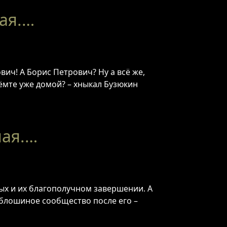
тая.…
ич! А Борис Петрович? Ну а всё же,
ёмте уже домой? – хныкал Бузюкин
мая.…
ых и их благополучном завершении. А
 блошиное сообщество после его –