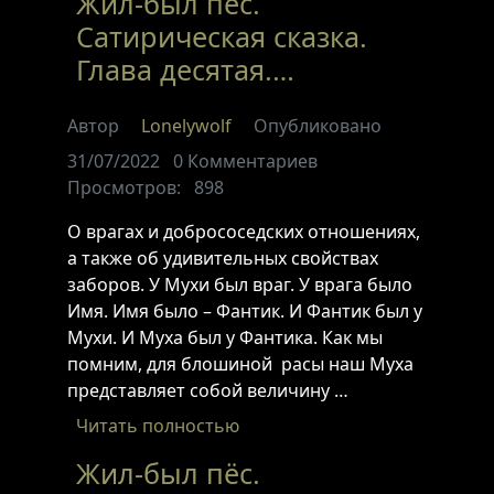
Жил-был пёс.
Сатирическая сказка.
Глава десятая.…
Автор
Lonelywolf
Опубликовано
31/07/2022
0
Комментариев
Просмотров:
898
О врагах и добрососедских отношениях,
а также об удивительных свойствах
заборов. У Мухи был враг. У врага было
Имя. Имя было – Фантик. И Фантик был у
Мухи. И Муха был у Фантика. Как мы
помним, для блошиной расы наш Муха
представляет собой величину …
Читать полностью
Жил-был пёс.