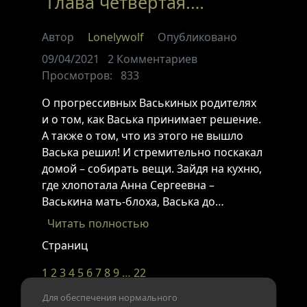
Глава четвёртая.…
Автор
Lonelywolf
Опубликовано
09/04/2021
2
Комментариев
Просмотров:
833
О прогрессивных Васькиных родителях
и о том, как Васька принимает решение.
А также о том, что из этого не вышло
Васька решил! И стремительно поскакал
домой – собирать вещи. Зайдя на кухню,
где хлопотала Анна Сергеевна –
Васькина мать-блоха, Васька до…
Читать полностью
Страниц
1
2
3
4
5
6
7
8
9
…
22
Для обеспечения нормального