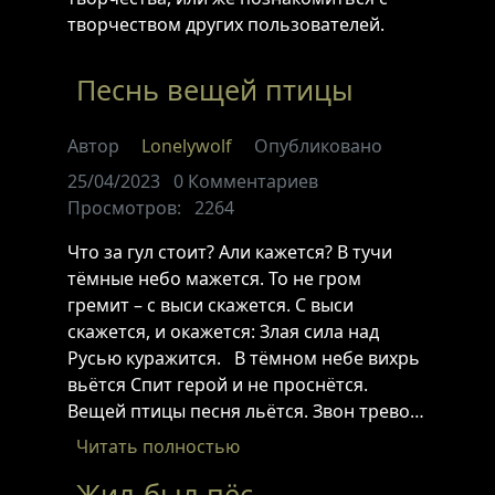
творчеством других пользователей.
Песнь вещей птицы
Автор
Lonelywolf
Опубликовано
25/04/2023
0
Комментариев
Просмотров:
2264
Что за гул стоит? Али кажется? В тучи
тёмные небо мажется. То не гром
гремит – с выси скажется. С выси
скажется, и окажется: Злая сила над
Русью куражится. В тёмном небе вихрь
вьётся Спит герой и не проснётся.
Вещей птицы песня льётся. Звон трево…
Читать полностью
Жил-был пёс.