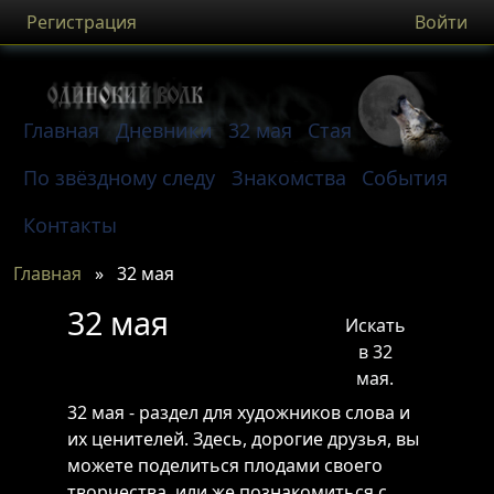
Регистрация
Войти
Главная
Дневники
32 мая
Стая
По звёздному следу
Знакомства
События
Контакты
Главная
»
32 мая
32 мая
Искать
в 32
мая.
32 мая - раздел для художников слова и
их ценителей. Здесь, дорогие друзья, вы
можете поделиться плодами своего
творчества, или же познакомиться с